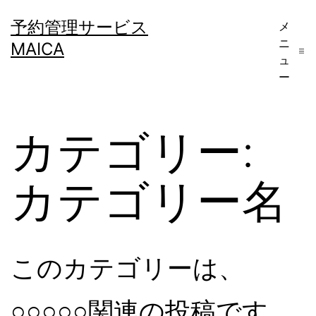
コ
予約管理サービス
メ
ン
ニ
MAICA
テ
ュ
ー
ン
ツ
へ
カテゴリー:
ス
キ
カテゴリー名
ッ
プ
このカテゴリーは、
○○○○○関連の投稿です。